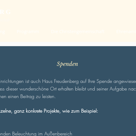
ERG
schaft
ung
Programm
Die Christengemeinschaft
Ehrenam
Spenden
nrichtungen ist auch Haus Freudenberg auf Ihre Spende angewiesen.
ass dieser wunderschöne Ort erhalten bleibt und seiner Aufgabe n
hen einen Beitrag zu leisten.
zelne, ganz konkrete Projekte, wie zum Beispiel:
chenden Beleuchtung im Außenbereich