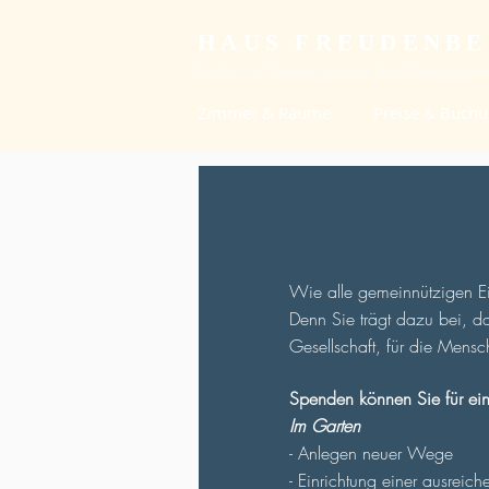
HAUS FREUDENB
Studien- und Begegnungsstätte der Christengemein
Zimmer & Räume
Preise & Buch
Wie alle gemeinnützigen Ei
Denn Sie trägt dazu bei, d
Gesellschaft, für die Mensc
Spenden können Sie für ein
Im Garten
- Anlegen neuer Wege
- Einrichtung einer ausrei