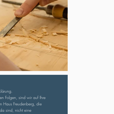
klärung.
n Folgen, sind wir auf Ihre
on Haus Freudenberg, die
da sind, nicht eine