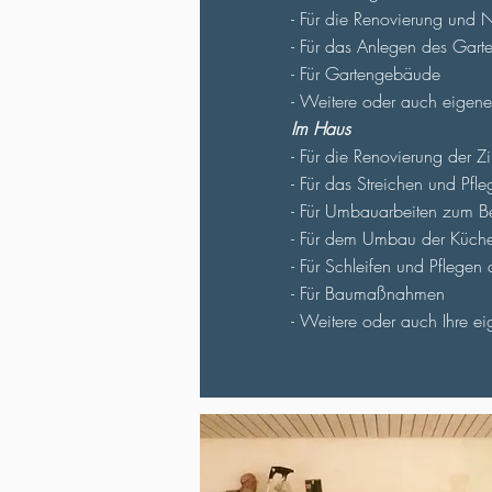
- Für die Renovierung und
- Für das Anlegen des Garte
- Für Gartengebäude
- Weitere oder auch eigene
Im Haus
- Für die Renovierung der Z
- Für das Streichen und Pfl
- Für Umbauarbeiten zum Be
- Für dem Umbau der Küch
- Für Schleifen und Pflegen
- Für Baumaßnahmen
- Weitere oder auch Ihre e