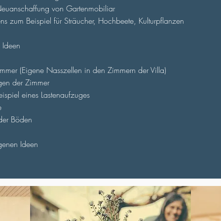
 Neuanschaffung von Gartenmobiliar
ns zum Beispiel für Sträucher, Hochbeete, Kulturpflanzen
 Ideen
immer (Eigene Nasszellen in den Zimmern der Villa)
egen der Zimmer
ispiel eines Lastenaufzuges
e
 der Böden
igenen Ideen