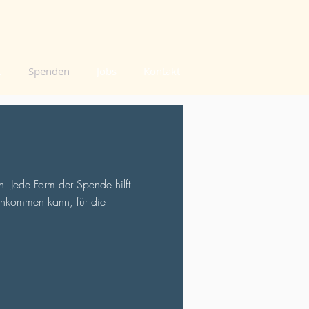
t
Spenden
Jobs
Kontakt
 Jede Form der Spende hilft.
achkommen kann, für die