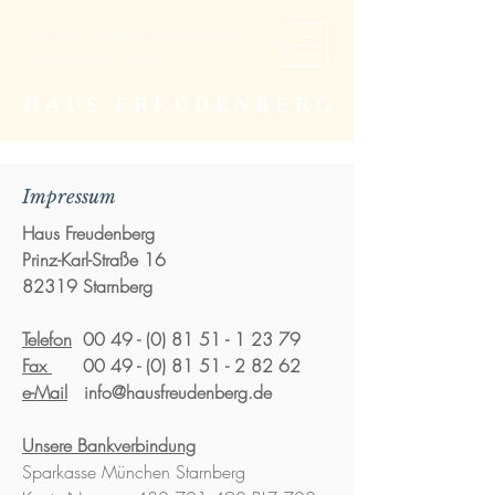
Studien- und Begegnungsstätte der
Christengemeinschaft
HAUS FREUDENBERG
Impressum
Haus Freudenberg
Prinz-Karl-Straße 16
82319 Starnberg
Telefon
00 49 - (0) 81 51 - 1 23 79
Fax
00 49 - (0) 81 51 - 2 82 62
e-Mail
info@hausfreudenberg.de
Unsere Bankverbindung
Sparkasse München Starnberg