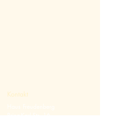
Kontakt
Haus Freudenberg
Prinz-Karl-Str. 16
82319 Starnberg