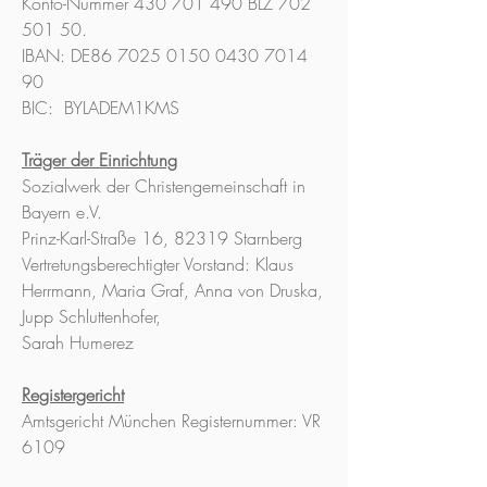
Konto-Nummer
430 701 490
BLZ
702
501 50
.
IBAN: DE86 7025 0150 0430 7014
90
BIC:
BYLADEM1KMS
Träger der Einrichtung
Sozialwerk der Christengemeinschaft in
Bayern e.V.
Prinz-Karl-Straße 16, 82319 Starnberg
Vertretungsberechtigter Vorstand: Klaus
Herrmann, Maria Graf, Anna von Druska,
Jupp Schluttenhofer,
Sarah Humerez
Registergericht
Amtsgericht München Registernummer: VR
6109