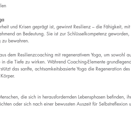
len
ga 
erheit und Krisen geprägt ist, gewinnt Resilienz – die Fähigkeit, m
hmend an Bedeutung. Sie ist zur Schlüsselkompetenz geworden, um
g zu bewahren. 
aus dem Resilienzcoaching mit regenerativem Yoga, um sowohl auf
 in die Tiefe zu wirken. Während Coaching-Elemente grundlegende
rstützt das sanfte, achtsamkeitsbasierte Yoga die Regeneration de
Körper.
Menschen, die sich in herausfordernden Lebensphasen befinden, ihr
chten oder sich nach einer bewussten Auszeit für Selbstreflexion 