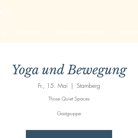
ERG
schaft
ung
Programm
Die Christengemeinschaft
Ehrenam
Yoga und Bewegung
Fr., 15. Mai
  |  
Starnberg
Those Quiet Spaces
Gastgruppe