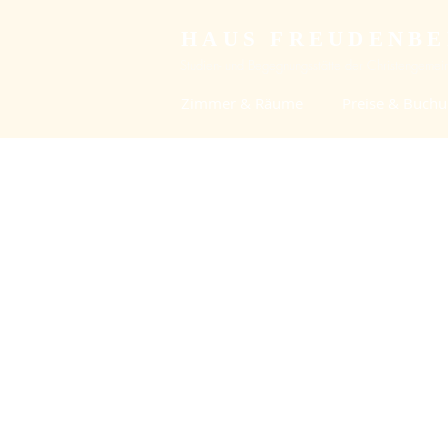
HAUS FREUDENB
Studien- und Begegnungsstätte der Christengemein
Zimmer & Räume
Preise & Buch