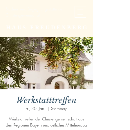
Studien- und Begegnungsstätte der
Christengemeinschaft
HAUS FREUDENBERG
Werkstatttreffen
Fr., 30. Jan.
  |  
Starnberg
Werkstatttreffen der Christengemeinschaft aus
den Regionen Bayern und östliches Mitteleuropa