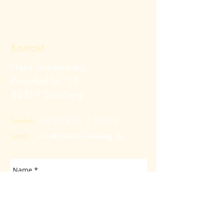
Kontakt
Haus Freudenberg
Prinz-Karl-Str. 16
82319 Starnberg
Telefon:
+49 (0) 8151
/ 12379
Mail:
info@hausfreudenberg.de