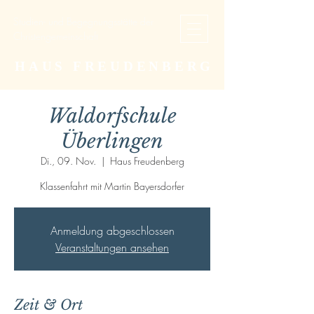
Studien- und Begegnungsstätte der
Christengemeinschaft
HAUS FREUDENBERG
Waldorfschule
Überlingen
Di., 09. Nov.
  |  
Haus Freudenberg
Klassenfahrt mit Martin Bayersdorfer
Anmeldung abgeschlossen
Veranstaltungen ansehen
Zeit & Ort