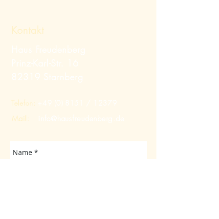
Kontakt
Haus Freudenberg
Prinz-Karl-Str. 16
82319 Starnberg
Telefon:
+49 (0) 8151
/ 12379
Mail:
info@hausfreudenberg.de