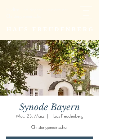
Studien- und Begegnungsstätte der
Christengemeinschaft
HAUS FREUDENBERG
Synode Bayern
Mo., 23. März
  |  
Haus Freudenberg
Christengemeinschaft