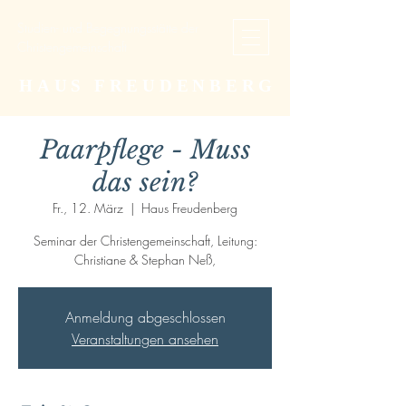
Studien- und Begegnungsstätte der
Christengemeinschaft
HAUS FREUDENBERG
Paarpflege - Muss
das sein?
Fr., 12. März
  |  
Haus Freudenberg
Seminar der Christengemeinschaft, Leitung:
Christiane & Stephan Neß,
Anmeldung abgeschlossen
Veranstaltungen ansehen