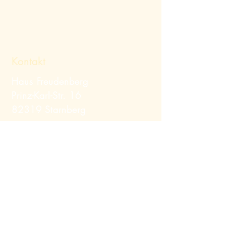
Kontakt
Haus Freudenberg
Prinz-Karl-Str. 16
82319 Starnberg
Telefon:
+49 (0) 8151
/ 12379
Mail:
info@hausfreudenberg.de