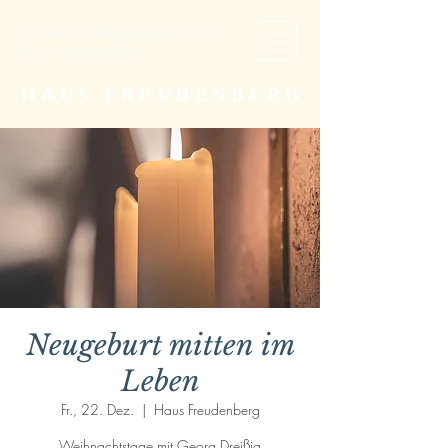
Studien- und Begegnungsstätte der
Christengemeinschaft
HAUS FREUDENBERG
Neugeburt mitten im
Leben
Fr., 22. Dez.
  |  
Haus Freudenberg
Weihnachtstage mit Georg Dreißig