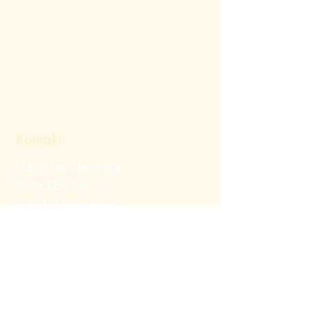
Kontakt
Haus Freudenberg
Prinz-Karl-Str. 16
82319 Starnberg
Telefon:
+49 (0) 8151
/ 12379
Mail:
info@hausfreudenberg.de