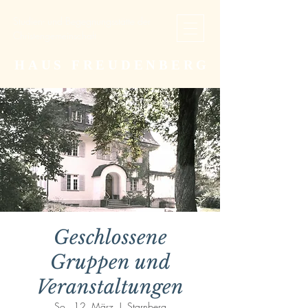
Studien- und Begegnungsstätte der
Christengemeinschaft
HAUS FREUDENBERG
Geschlossene
Gruppen und
Veranstaltungen
So., 12. März
  |  
Starnberg