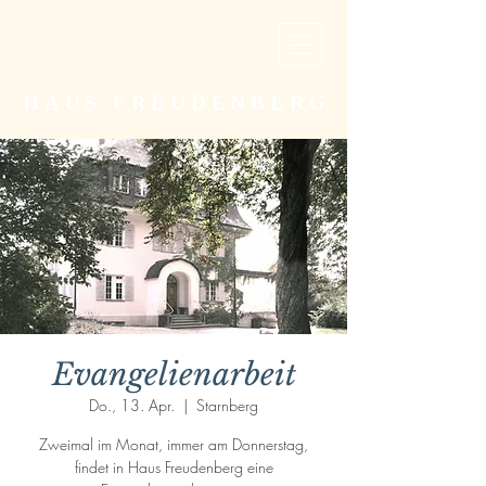
Studien- und Begegnungsstätte der
Christengemeinschaft
HAUS FREUDENBERG
Evangelienarbeit
Do., 13. Apr.
  |  
Starnberg
Zweimal im Monat, immer am Donnerstag,
findet in Haus Freudenberg eine