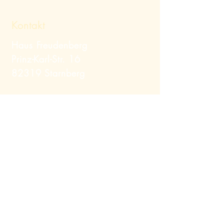
Kontakt
Haus Freudenberg
Prinz-Karl-Str. 16
82319 Starnberg
Telefon:
+49 (0) 8151
/ 12379
Mail:
info@hausfreudenberg.de