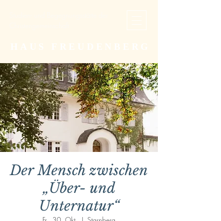
Studien- und Begegnungsstätte der
Christengemeinschaft
HAUS FREUDENBERG
Der Mensch zwischen
„Über- und
Unternatur“
Fr., 30. Okt.
  |  
Starnberg