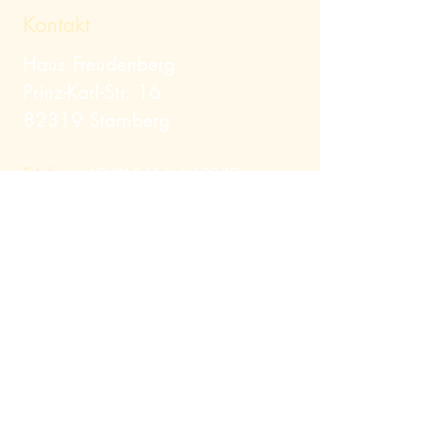
Kontakt
Haus Freudenberg
Prinz-Karl-Str. 16
82319 Starnberg
Telefon:
+49 (0) 8151
/ 12379
Mail:
info@hausfreudenberg.de