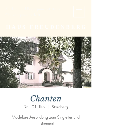
Studien- und Begegnungsstätte der
Christengemeinschaft
HAUS FREUDENBERG
Chanten
Do., 01. Feb.
  |  
Starnberg
Modulare Ausbildung zum Singleiter und
Instrument