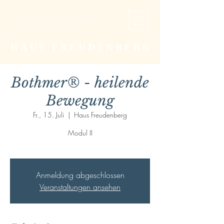
Studien- und Begegnungsstätte der
Christengemeinschaft
HAUS FREUDENBERG
Bothmer® - heilende
Bewegung
Fr., 15. Juli
  |  
Haus Freudenberg
Modul II
Anmeldung abgeschlossen
Veranstaltungen ansehen