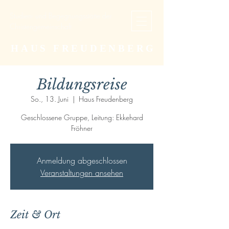
Studien- und Begegnungsstätte der
Christengemeinschaft
HAUS FREUDENBERG
Bildungsreise
So., 13. Juni
  |  
Haus Freudenberg
Geschlossene Gruppe, Leitung: Ekkehard
Fröhner
Anmeldung abgeschlossen
Veranstaltungen ansehen
Zeit & Ort