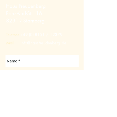
Haus Freudenberg
Prinz-Karl-Str. 16
82319 Starnberg
Telefon:
+49 (0) 8151
/ 12379
Mail:
info@hausfreudenberg.de