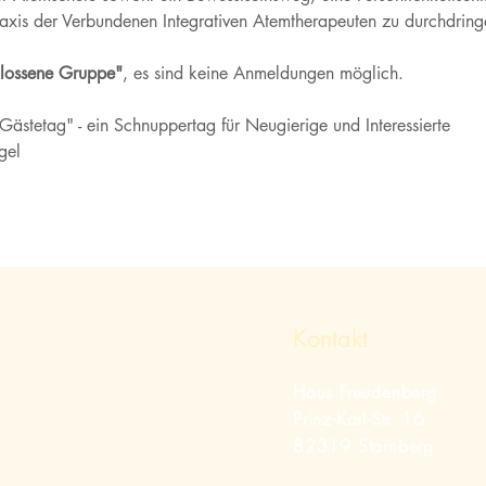
axis der Verbundenen Integrativen Atemtherapeuten zu durchdring
lossene Gruppe"
, es sind keine Anmeldungen möglich.
stetag" - ein Schnuppertag für Neugierige und Interessierte 
gel
Kontakt
Haus Freudenberg
Prinz-Karl-Str. 16
82319 Starnberg