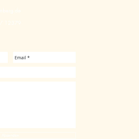
enberg.de
 / 12379
Absenden