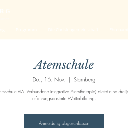
ERG
schaft
ung
Programm
Die Christengemeinschaft
Ehrenam
Atemschule
Do., 16. Nov.
  |  
Starnberg
emschule VIA (Verbundene Integrative Atemtherapie) bietet eine dreij
erfahrungsbasierte Weiterbildung.
Anmeldung abgeschlossen