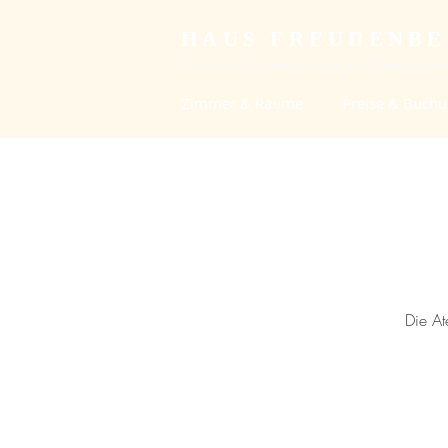
HAUS FREUDENB
Studien- und Begegnungsstätte der Christengemein
Zimmer & Räume
Preise & Buch
Die At