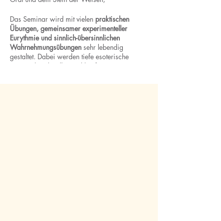
Das Seminar wird mit vielen
praktischen
Übungen, gemeinsamer experimenteller
Eurythmie und sinnlich-übersinnlichen
Wahrnehmungsübungen
sehr lebendig
gestaltet. Dabei werden tiefe esoterische
Fragen der aktuellen und künftigen
Menschheitsentwicklung berührt.
Paul Reeh
ist Geschäftsführer von SoLiAr (Sophia Living
Architecture) Forschung+Entwicklung
1962-72 Geburt und Kindheit erlebe ich in
Namibia mit Elementarbezug zu archaischer
Landschaft, Meteoreisen, Turmalin, Diamanten-
und Dünenfeldern.
1972 Im elften Lebensjahr Umzug nach
Deutschland. ‚Neugeburt‘ im bewussten
Durchleben eines Nahtodereignisses.
1981-84 Nach Hochschulreifeabschluss
geisteswissenschaftliches Studium Generale,
Universität Tübingen. 1985-90
Architekturstudium und Kennenlernen der