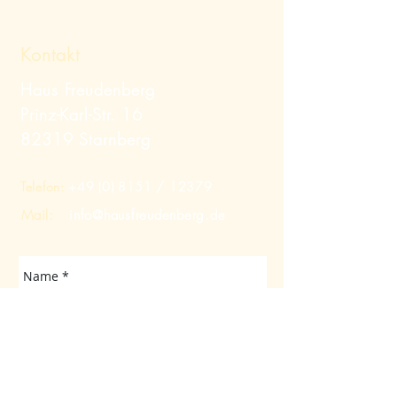
Kontakt
Haus Freudenberg
Prinz-Karl-Str. 16
82319 Starnberg
Telefon:
+49 (0) 8151
/ 12379
Mail:
info@hausfreudenberg.de