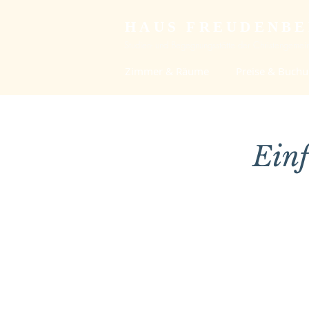
HAUS FREUDENB
Studien- und Begegnungsstätte der Christengemein
Zimmer & Räume
Preise & Buch
Einf