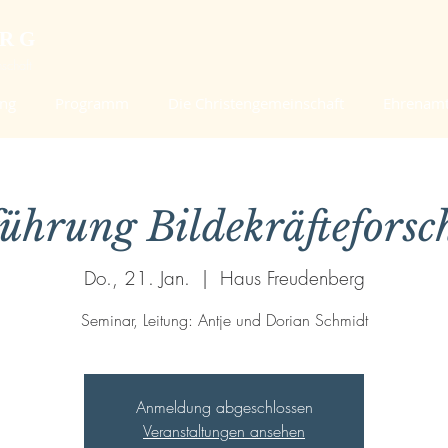
ERG
schaft
ung
Programm
Die Christengemeinschaft
Ehrenam
ührung Bildekräftefors
Do., 21. Jan.
  |  
Haus Freudenberg
Seminar, Leitung: Antje und Dorian Schmidt
Anmeldung abgeschlossen
Veranstaltungen ansehen