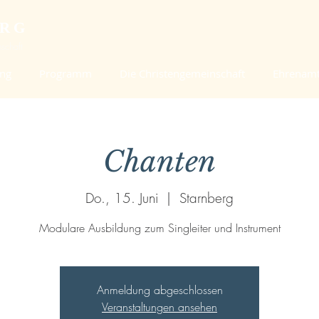
ERG
schaft
ung
Programm
Die Christengemeinschaft
Ehrenam
Chanten
Do., 15. Juni
  |  
Starnberg
Modulare Ausbildung zum Singleiter und Instrument
Anmeldung abgeschlossen
Veranstaltungen ansehen