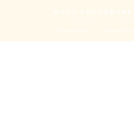
HAUS FREUDENB
Studien- und Begegnungsstätte der Christengemein
Zimmer & Räume
Preise & Buch