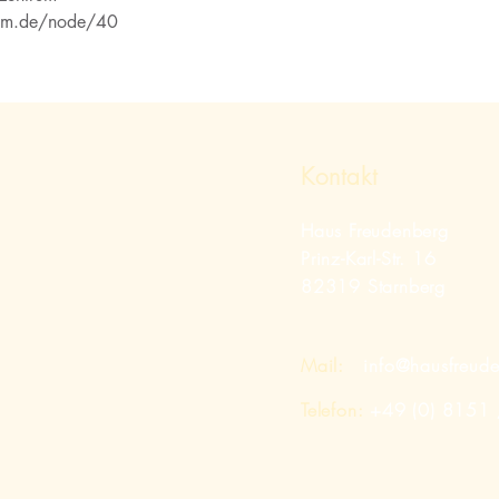
rum.de/node/40
Kontakt
Haus Freudenberg
Prinz-Karl-Str. 16
82319 Starnberg
Mail:
info@hausfreud
Telefon:
+49 (0) 8151