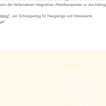
raxis der Verbundenen Integrativen Atemtherapeuten zu durchdring
tetag"
 - ein Schnuppertag für Neugierige und Interessierte
gel
Kontakt
Haus Freudenberg
Prinz-Karl-Str. 16
82319 Starnberg