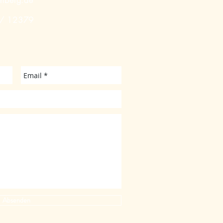
enberg.de
 / 12379
Absenden