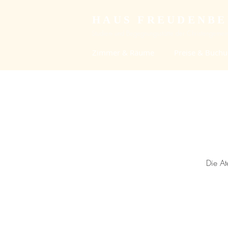
HAUS FREUDENB
Studien- und Begegnungsstätte der Christengemein
Zimmer & Räume
Preise & Buch
Die At