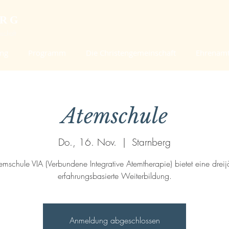
ERG
schaft
ung
Programm
Die Christengemeinschaft
Ehrenam
Atemschule
Do., 16. Nov.
  |  
Starnberg
emschule VIA (Verbundene Integrative Atemtherapie) bietet eine dreij
erfahrungsbasierte Weiterbildung.
Anmeldung abgeschlossen