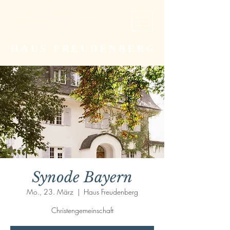
Studien- und Begegnungsstätte der
Christengemeinschaft
HAUS FREUDENBERG
Synode Bayern
Mo., 23. März
  |  
Haus Freudenberg
Christengemeinschaft