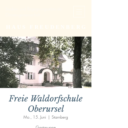
Studien- und Begegnungsstätte der
Christengemeinschaft
HAUS FREUDENBERG
Freie Waldorfschule
Oberursel
Mo., 15. Juni
  |  
Starnberg
Gastgruppe