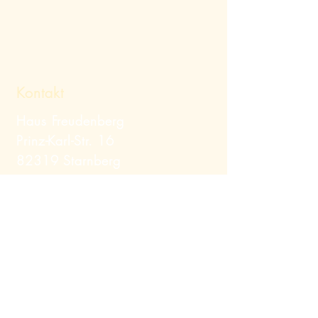
Kontakt
Haus Freudenberg
Prinz-Karl-Str. 16
82319 Starnberg
Telefon:
+49 (0) 8151
/ 12379
Mail:
info@hausfreudenberg.de