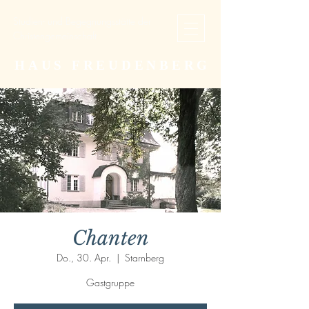
Studien- und Begegnungsstätte der
Christengemeinschaft
HAUS FREUDENBERG
Chanten
Do., 30. Apr.
  |  
Starnberg
Gastgruppe