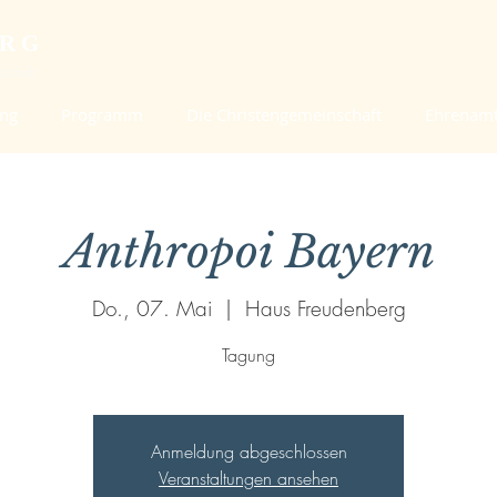
ERG
schaft
ung
Programm
Die Christengemeinschaft
Ehrenam
Anthropoi Bayern
Do., 07. Mai
  |  
Haus Freudenberg
Tagung
Anmeldung abgeschlossen
Veranstaltungen ansehen