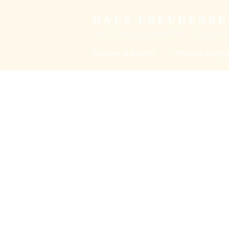
HAUS FREUDENB
Studien- und Begegnungsstätte der Christengemein
Zimmer & Räume
Preise & Buch